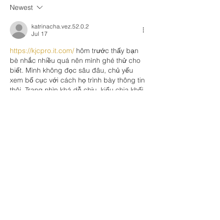
Newest
katrinacha.vez.52.0.2
Jul 17
https://kjcpro.it.com/
 hôm trước thấy bạn 
bè nhắc nhiều quá nên mình ghé thử cho 
biết. Mình không đọc sâu đâu, chủ yếu 
xem bố cục với cách họ trình bày thông tin 
thôi. Trang nhìn khá dễ chịu, kiểu chia khối 
rõ ràng nên lướt nhanh vẫn nắm được họ 
đang giới thiệu về “liên minh” và mấy mốc 
phát triển. Có đoạn nói về bộ tiêu chí kiểm 
tra khá nghiêm (tài chính, minh bạch, bảo 
mật…), đọc qua…
Show More
Like
Reply
linn paul
Apr 08