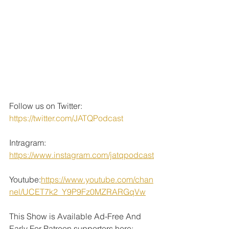
Follow us on Twitter: 
https://twitter.com/JATQPodcast
Intragram: 
https://www.instagram.com/jatqpodcast
Youtube:
https://www.youtube.com/chan
nel/UCET7k2_Y9P9Fz0MZRARGqVw
This Show is Available Ad-Free And 
Early For Patreon supporters here: 