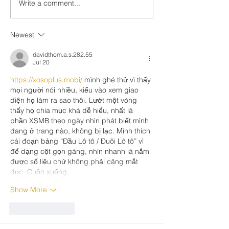
Write a comment...
Fred Wellman: How a
Just Ask the Pr
Democrat Wins in a
Trump, and Iran
MAGA District
Newest
davidthom.a.s.282.55
Jul 20
https://xosoplus.mobi/
 mình ghé thử vì thấy 
mọi người nói nhiều, kiểu vào xem giao 
diện họ làm ra sao thôi. Lướt một vòng 
thấy họ chia mục khá dễ hiểu, nhất là 
phần XSMB theo ngày nhìn phát biết mình 
đang ở trang nào, không bị lạc. Mình thích 
cái đoạn bảng “Đầu Lô tô / Đuôi Lô tô” vì 
để dạng cột gọn gàng, nhìn nhanh là nắm 
được số liệu chứ không phải căng mắt 
đọc. Cuộn xuống…
Show More
Like
Reply