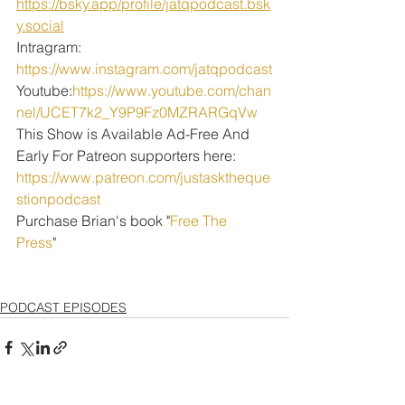
https://bsky.app/profile/jatqpodcast.bsk
y.social
Intragram: 
https://www.instagram.com/jatqpodcast
Youtube:
https://www.youtube.com/chan
nel/UCET7k2_Y9P9Fz0MZRARGqVw
This Show is Available Ad-Free And 
Early For Patreon supporters here:
https://www.patreon.com/justasktheque
stionpodcast
Purchase Brian's book "
Free The 
Press
" 
PODCAST EPISODES