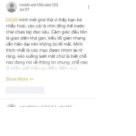
nolafo.wle156+abc123
Jul 07
GG88
 mình mới ghé thử vì thấy bạn bè 
nhắc hoài, vào cái là nhìn tổng thể trước 
chứ chưa kịp đọc sâu. Cảm giác đầu tiên 
là giao diện khá gọn, kiểu tối giản nhưng 
vẫn hiện đại nên không bị rối mắt. Mình 
thích nhất là các mục được nhóm lại rõ 
ràng, kéo xuống lướt một chút là biết chỗ 
nào đang nói về thông tin chung, chỗ nào 
là phần giới thiệu ưu điểm. Bấm qua…
Show More
Like
Reply
robert50powell.9.5.8.4+abc123
Jul 06
https://keonhacai5.com/
 mình ghé thử vì 
đang rảnh, kiểu xem giao diện thế nào thôi 
chứ không có ý ngồi đọc lâu. Vào cái là 